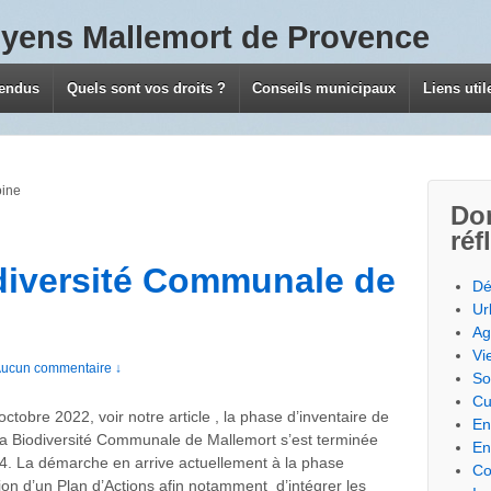
oyens Mallemort de Provence
rendus
Quels sont vos droits ?
Conseils municipaux
Liens util
oine
Do
réf
odiversité Communale de
Dé
Ur
Ag
Vi
ucun commentaire ↓
So
Cu
ctobre 2022, voir notre article , la phase d’inventaire de
En
 la Biodiversité Communale de Mallemort s’est terminée
En
4. La démarche en arrive actuellement à la phase
Co
ion d’un Plan d’Actions afin notamment d’intégrer les