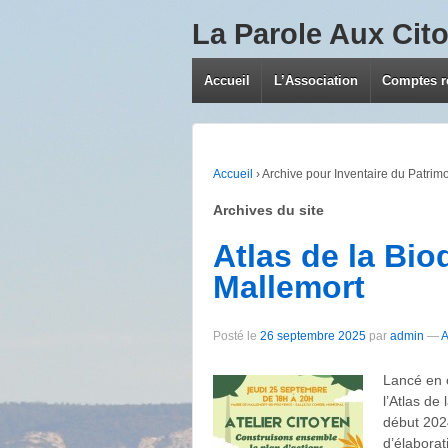
La Parole Aux Cit
Accueil
L’Association
Comptes 
Accueil
›
Archive pour Inventaire du Patrim
Archives du site
Atlas de la Bi
Mallemort
Posté le
26 septembre 2025
par
admin
—
A
Lancé en o
l’Atlas de
début 202
d’élaborat