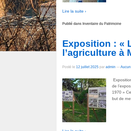
Lire la suite ›
Publié dans
Inventaire du Patrimoine
Exposition : «
l’agriculture à
Posté le
12 juillet 2025
par
admin
—
Aucun
Exposition
de l’expos
1970 » Cet
but de met
Lire la suite ›