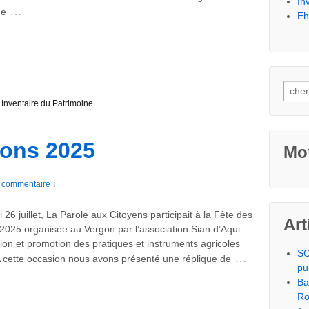
In
…
de
Eh
,
Inventaire du Patrimoine
sons 2025
Mot
 commentaire ↓
26 juillet, La Parole aux Citoyens participait à la Fête des
Art
2025 organisée au Vergon par l’association Sian d’Aqui
ion et promotion des pratiques et instruments agricoles
SC
…
A cette occasion nous avons présenté une réplique de
pu
Ba
Ro