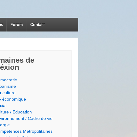
es
Forum
Contact
maines de
léxion
mocratie
banisme
riculture
e économique
cial
lture / Education
vironnement / Cadre de vie
ergie
mpétences Métropolitaines