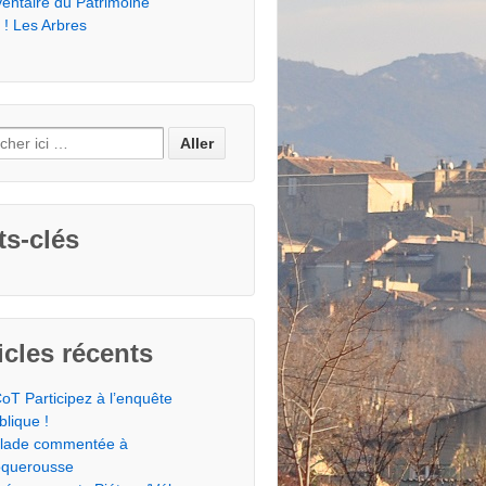
ventaire du Patrimoine
 ! Les Arbres
s-clés
icles récents
oT Participez à l’enquête
blique !
lade commentée à
querousse