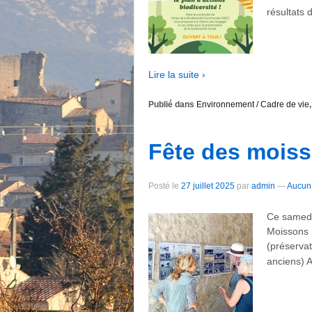
résultats 
Lire la suite ›
Publié dans
Environnement / Cadre de vie
Fête des mois
Posté le
27 juillet 2025
par
admin
—
Aucun
Ce samedi 
Moissons 
(préservat
anciens) 