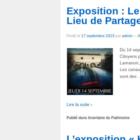
Exposition : L
Lieu de Partag
Posté le
17 septembre 2023
par
admin
—
A
Du 14 sep
Citoyens 
Lamanon, l
Les canaux
sont des
Lire la suite ›
Publié dans
Inventaire du Patrimoine
L’exposition « 