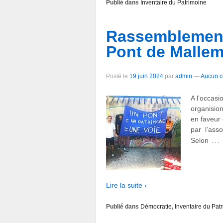
Publié dans
Inventaire du Patrimoine
Rassemblement
Pont de Mallem
Posté le
19 juin 2024
par
admin
—
Aucun c
A l’occasi
organision
en faveur 
par l’ass
…
Selon
Lire la suite ›
Publié dans
Démocratie
,
Inventaire du Pat