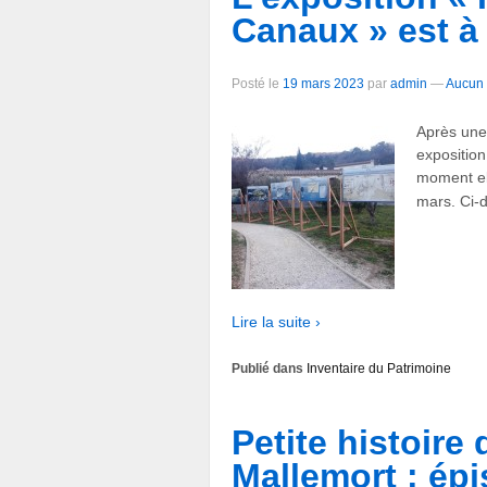
Canaux » est à 
Posté le
19 mars 2023
par
admin
—
Aucun 
Après une 
exposition
moment ell
mars. Ci-
Lire la suite ›
Publié dans
Inventaire du Patrimoine
Petite histoire 
Mallemort : ép